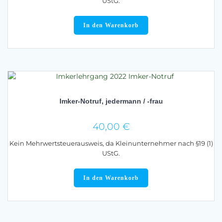
war:
ist:
UStG.
40,00 €
25,00 €.
In den Warenkorb
Imker-Notruf, jedermann / -frau
40,00
€
Kein Mehrwertsteuerausweis, da Kleinunternehmer nach §19 (1)
UStG.
In den Warenkorb