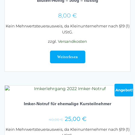
Blüten-Honig – 500g – flüssig
8,00
€
Kein Mehrwertsteuerausweis, da Kleinunternehmer nach §19 (1)
UStG.
zzgl.
Versandkosten
Weiterlesen
Angebot!
Imker-Notruf für ehemalige Kursteilnehmer
Ursprünglicher
Aktueller
25,00
€
40,00
€
Preis
Preis
Kein Mehrwertsteuerausweis, da Kleinunternehmer nach §19 (1)