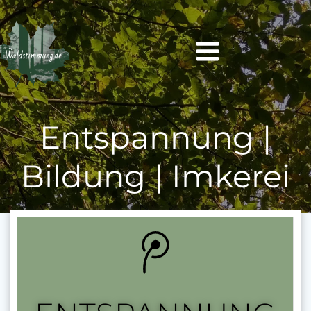
Zum
Inhalt
springen
Entspannung |
Bildung | Imkerei