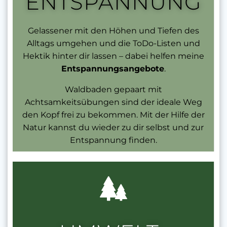
ENTSPANNUNG
Gelassener mit den Höhen und Tiefen des
Alltags umgehen und die ToDo-Listen und
Hektik hinter dir lassen – dabei helfen meine
Entspannungsangebote
.
Waldbaden gepaart mit
Achtsamkeitsübungen sind der ideale Weg
den Kopf frei zu bekommen. Mit der Hilfe der
Natur kannst du wieder zu dir selbst und zur
Entspannung finden.