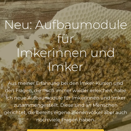
Neu: Aufbaumodule
für
Imkerinnen und
Imker
Aus meiner Erfahrung bei den Imker-Kursen und
den Fragen, die mich immer wieder erreichen, habe
ich neue Aufbaumodule für Imkerinnen und Imker
zusammengestellt. Diese sind an Menschen
gerichtet, die bereits eigene Bienenvölker aber auch
noch viele Fragen haben.