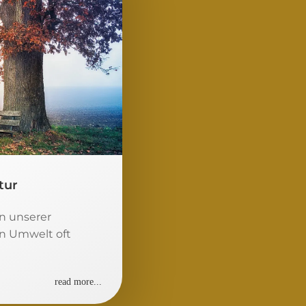
tur
n unserer
en Umwelt oft
read more...